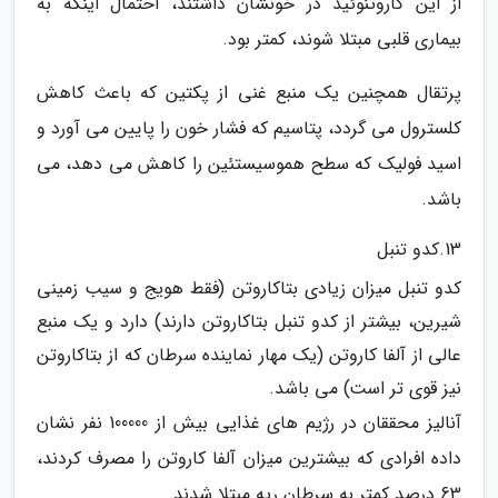
از این کاروتنوئید در خونشان داشتند، احتمال اینکه به
بیماری قلبی مبتلا شوند، کمتر بود.
پرتقال همچنین یک منبع غنی از پکتین که باعث کاهش
کلسترول می گردد، پتاسیم که فشار خون را پایین می آورد و
اسید فولیک که سطح هموسیستئین را کاهش می دهد، می
باشد.
13.کدو تنبل
کدو تنبل میزان زیادی بتاکاروتن (فقط هویج و سیب زمینی
شیرین، بیشتر از کدو تنبل بتاکاروتن دارند) دارد و یک منبع
عالی از آلفا کاروتن (یک مهار نماینده سرطان که از بتاکاروتن
نیز قوی تر است) می باشد.
آنالیز محققان در رژیم های غذایی بیش از 100000 نفر نشان
داده افرادی که بیشترین میزان آلفا کاروتن را مصرف کردند،
63 درصد کمتر به سرطان ریه مبتلا شدند.