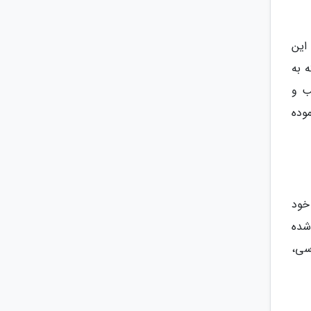
این
 به
ب و
وده
ه خود
شف شده
سی،