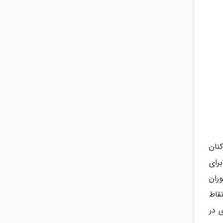
کنان
رای
ران
قاط
 در