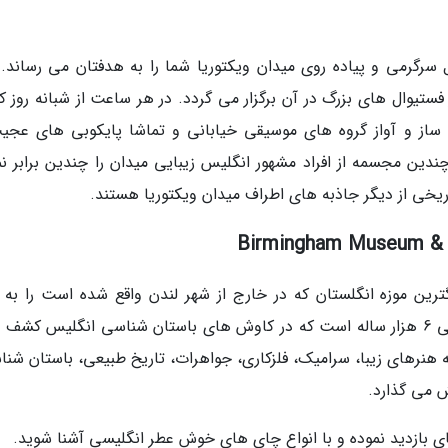
رگرمی و پیاده روی میدان ویکتوریا شما را به هدفتان می رساند. 
ستیوال های بزرگ در آن برگزار می گردد. در هر ساعت از شبانه روز که
ی ساز و آواز گروه های موسیقی خیابانی و تماشا پایکوبی های عجی
ندین مجسمه از افراد مشهور انگلیس زیبایی میدان را چندین برابر نم
ریخی از دیگر جاذبه های اطراف میدان ویکتوریا هستند.
188 افتتاح و عنوان بزرگترین موزه انگلستان که در خارج از شهر لندن واقع شده است را ب
اختصاص داد. این موزه محل نگه داری آثار باستانی 6 هزار ساله است که در کاوش های باستان شناسی انگلیس ک
ه هنرهای زیبا، سرامیک، فلزکاری، جواهرات، تاریخ طبیعی، باستان شنا
ش می گذارد.
ه چای بازدید نموده و با انواع چای های خوش عطر انگلیسی آشنا شوید.