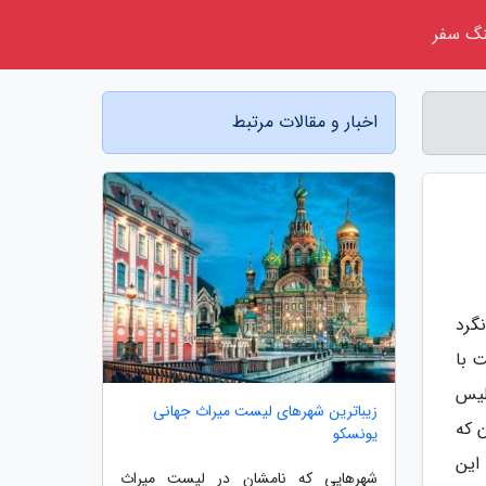
گ سفر
اخبار و مقالات مرتبط
گرد
 با
لیس
زیباترین شهرهای لیست میراث جهانی
ن که
یونسکو
این
شهرهایی که نامشان در لیست میراث