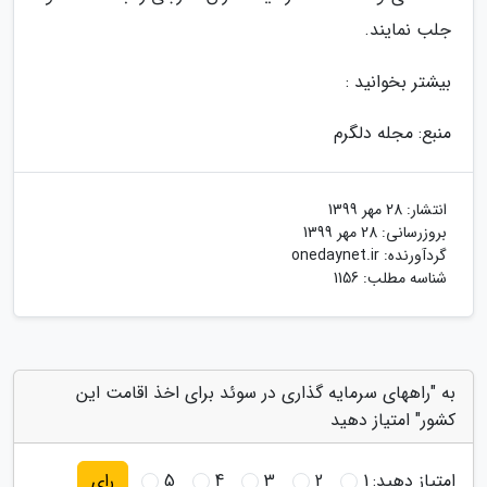
جلب نمایند.
بیشتر بخوانید :
منبع: مجله دلگرم
انتشار:
28 مهر 1399
بروزرسانی:
28 مهر 1399
گردآورنده:
onedaynet.ir
شناسه مطلب: 1156
به "راههای سرمایه گذاری در سوئد برای اخذ اقامت این
کشور" امتیاز دهید
امتیاز دهید:
1
2
3
4
5
رای