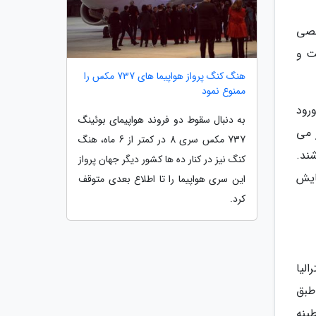
شخصی
ت و
هنگ کنگ پرواز هواپیما های 737 مکس را
ممنوع نمود
رود
به دنبال سقوط دو فروند هواپیمای بوئینگ
فر می
737 مکس سری 8 در کمتر از 6 ماه، هنگ
که مسافران باید تست کرونا PCR داده باشند.
کنگ نیز در کنار ده ها کشور دیگر جهان پرواز
 آزمایش
این سری هواپیما را تا اطلاع بعدی متوقف
کرد.
الیا
طبق
امت خود قرنطینه