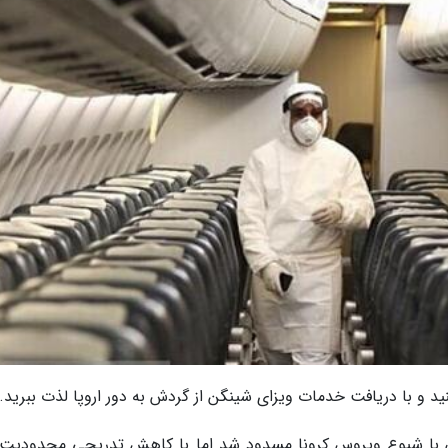
نید و با دریافت خدمات ویزای شینگن از گردش به دور اروپا لذت ببرید.
ران با شیوع ویروس کرونا مسدود شد اما با کاهش تدریجی محدودیت 