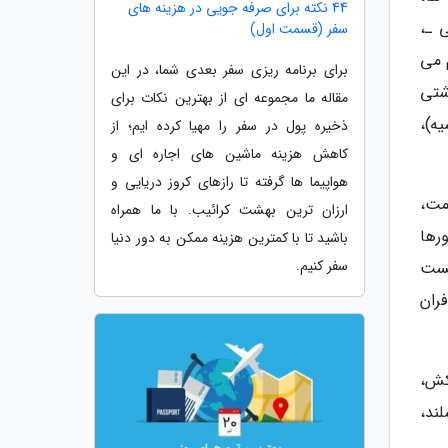
44 نکته برای صرفه جویی در هزینه های
 ـ،
سفر (قسمت اول)
 می
برای برنامه ریزی سفر بعدی شما، در این
شتی
مقاله ما مجموعه ای از بهترین نکات برای
ه)،
ذخیره پول در سفر را مهیا کرده ایم؛ از
کاهش هزینه ماشین های اجاره ای و
هواپیما ها گرفته تا رازهای کروز دریایی و
مت،
ارزان ترین بهشت کرائیب. با ما همراه
ورها
باشید تا با کمترین هزینه ممکن به دور دنیا
سفر کنیم.
تست
ه 14روزه را برای مسافران
اکش،
هد. ایسلند،