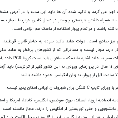
 فرانسه اجرا می گردد و تاکید شده آن ها باید این مدت را در آدرس م
ستا همراه داشتن باردستی چرخدار در داخل کابین هواپیما مجاز نیس
شته باشند و در تمام پرواز استفاده از ماسک هم الزامی است.
نیز صادق است. دولت هلند تاکید نموده به خاطر قانون قرنطینه، و
بلیت پرواز آن ها کمتر از 14 روز اعتبار دارد، مجاز نیست و مسافرانی که از کشورهای پرخطر به هلند س
نمایند باید فرم سلامت همراه داشته باشند. در مقررات سفر به هلند اشاره نشده 
اما دولت اتریش تاکید نموده که همه مسافران بالای 11 سال در پروازهای ورودی به این کشور (غیر از ترانزیت) باید
دان ایرانی امکان پذیر نیست.
مه اتحادیه اروپا، ایسلند، نروژ، سوئیس، انگلیس، کانادا، آمریکا و استر
 دانشجویی و حتی توریستی از انگلیس را دارند، مجاز دانسته است. 
قوانین اعلام شده از سوی دولت این کشور، شهروندان ایرانی بعد از ورود به انگلیس باید تا 14 روز در محل اق