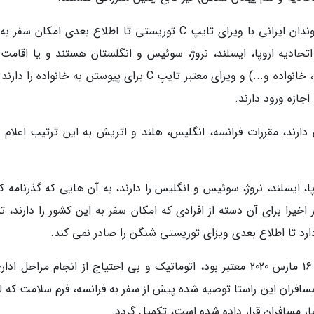
بنابر بیانیه های کشور اروپایی مقیم در ایران، شهروندان ایرانی با ویزای تایپ C توریستی تا اطلاع بعدی امکان
 اتحادیه اروپا، ایسلند، نروژ، سوئیس و انگلستان هستند و یا اقامت 
کشورها و یا ویزای معتبر تایپ D (تجارت، دانشجو، خانواده و...) و ویزای معتبر تایپ C برای پیوستن به خانواده 
جازه ورود دارند.
ن دارند، مقررات فرانسه، انگلیس، هلند و اتریش به این ترتیب اعلام 
ا، ایسلند، نروژ، سوئیس و انگلیس را دارند، به آن هایی که گذرنامه کا
ر اخیرا برای آن دسته از افرادی که امکان سفر به این کشور را دارند،
طبق اعلام این کشور، تمام مجوزهای اقامت که تا 16 مارس 2020 معتبر بود، اتوماتیک و بی احتیاج از انجام مراحل 
فران این راستا توصیه شده پیش از سفر به فرانسه، فرم سلامت که ل
ار مسافران قرار داده شده است، تکمیل گردد.