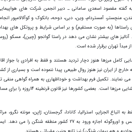
. به گفته مقصود اسعدی سامانی ـ دبیر انجمن شرکت های هواپیمایی
دن، منچستر، آمستردام، وین، دبی، دوحه، بانکوک و کوآلالامپور انجام
ین راستاها (به صورت مستقیم) و بر اساس شرایط و پروتکل های بهدا
. آنالیز های بیشتر نشان می دهد در راستا گوانجو (چین)، مسکو (روسی
ز مبدأ تهران برقرار شده است.
یی کامل مرزها هنوز دچار تردید هستند و فقط به افرادی با جواز اقا
 خارج از ایران نیز هنوز روال طبیعی پیدا ننموده است و بسیاری از کش
ی نمایند. تکمیل فرم بهداشت و خوداظهاری به همراه گواهی منفی 
کرونا PCR، شروط مشترک بیشتر کشورها برای بازگشایی مرزها است. بعضی کشورها نیز قانون قرنطین
به اتباع الجزایر، استرالیا، کانادا، گرجستان، ژاپن، مونته نگرو، مر
نیوزیلند، روآندا، صربستان، کره جنوبی، تایلند، تونس و اوروگوئه اجازه ورود به 27 کشور منطقه شنگن را می د
حادیه و هم پیمان شنگن) نیز تابع چنین مقرراتی هستند.