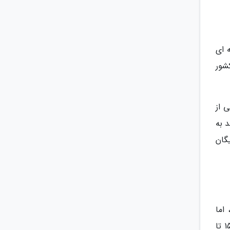
 ای
شور
 از
د به
گان
 هزار دلاری است، اما
موسسه حقوقی ملک پور شرایط استثنایی خرید ملک در ترکیه را فراهم نموده است و می توانید تنها با سرمایه گذاری 150 تا