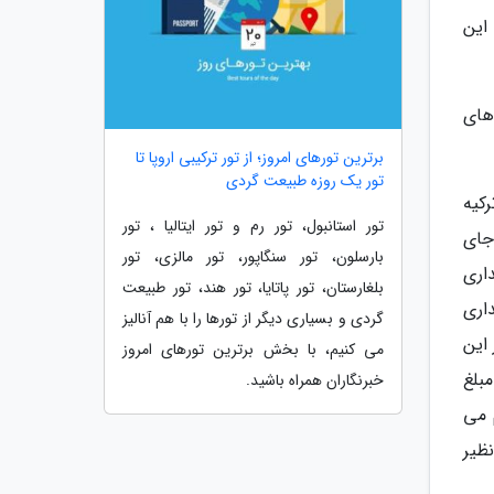
این
روژه های
برترین تورهای امروز؛ از تور ترکیبی اروپا تا
تور یک روزه طبیعت گردی
کیه
تور استانبول، تور رم و تور ایتالیا ، تور
جای
بارسلون، تور سنگاپور، تور مالزی، تور
یداری
بلغارستان، تور پاتایا، تور هند، تور طبیعت
اری
گردی و بسیاری دیگر از تورها را با هم آنالیز
این
می کنیم، با بخش برترین تورهای امروز
بلغ
خبرنگاران همراه باشید.
م می
ظیر