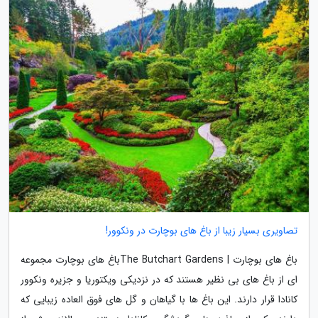
تصاویری بسیار زیبا از باغ های بوچارت در ونکوور!
باغ های بوچارت | The Butchart Gardensباغ های بوچارت مجموعه
ای از باغ های بی نظیر هستند که در نزدیکی ویکتوریا و جزیره ونکوور
کانادا قرار دارند. این باغ ها با گیاهان و گل های فوق العاده زیبایی که