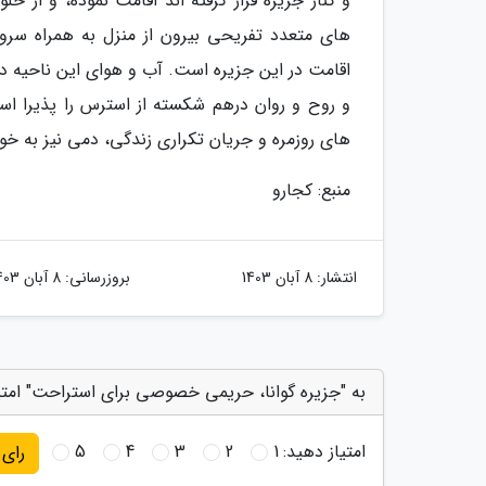
و کنار جزیره قرار گرفته اند اقامت نموده، و از 
های متعدد تفریحی بیرون از منزل به همراه سرو 
اقامت در این جزیره است. آب و هوای این ناحیه د
و روح و روان درهم شکسته از استرس را پذیرا ا
های روزمره و جریان تکراری زندگی، دمی نیز به خود اند
منبع: کجارو
انتشار:
8 آبان 1403
بروزرسانی:
8 آبان 1403
به "جزیره گوانا، حریمی خصوصی برای استراحت" امتی
امتیاز دهید:
1
2
3
4
5
رای