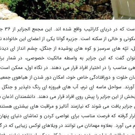
جزایر ویرجین بریتانیا، مجمع الجزایری تماش
که 20 جزیره آن غیر مسکونی و خالی از سکنه است. جزیره گوانا یکی از اعضای این خانواده ن
، تپّه های سرسبز و کوه های پوشیده از جنگل، چشم انداز ای دیدن
بتوان گفت که این جزایر به واسطه مالکیت خصوصی، در شمار برت
هی مناسب را در اختیار افراد قرار می دهند. در نگاه اول، ممکن است 
همان خلوت و دورافتادگی خاص خود، امکان دور شدن از هیاهوی جمعی
ورند. سواحل ماسه ای نرم، آب های فیروزه ای رنگ دلپذیر و جنگل 
ش از این جزایر را پیش روی افراد قرار می دهند. دانشمندان اذعان دا
زایر یافت می شوند که نیازمند آنالیز و مراقبت های بیشتری هستند.
 قرار گرفته که فرصت مناسب برای غواصی کردن و تماشای دنیای پنهان 
 می آورد. بعلاوه مهمانان می توانند در ویلاهای لوکس زیبایی که در 