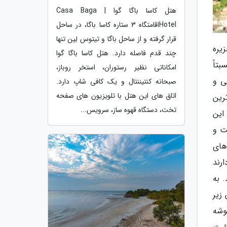
هتل کاسا باگا گوا | Casa Baga
Hotelاقامتگاه 3 ستاره کاسا باگا، در ساحل
قرار گرفته و از ساحل باگا و تیتوس لِین تنها
ایی است که در دریای کارائیب واقع شده اند. این مجمع الجزایر از 36 جزیره
چند قدم فاصله دارد. هتل کاسا باگا گوا
سبتاً
امکاناتی نظیر رستوران، استخر روباز،
ی و
صبحانه کنتیننتال و یک کافی شاپ دارد.
اتاق های این هتل با تلویزیون های صفحه
رین
تخت، دستگاه قهوه ساز، سرویس...
این
ت و
های
رند
 به
زیر
گوشه