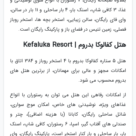
بعلاوه صبحانه رایگان، 7 رستوران با انواع منوی نوشیدنی و
غذا، 3 کافی شاپ، اسنک بار، 4 بار ساحلی و 11 بار در سالن،
وای فای رایگان، سالن زیبایی، استخر بچه ها، استخر روباز
فصلی، زمین تنیس در فضای باز و پارکینگ رایگان است.
هتل کفالوکا بدروم | Kefaluka Resort
هتل 5 ستاره کفالوکا بدروم با 4 استخر روباز و 384 اتاق با
امکانات مجهز و عالی برای مهمانان، از برترین هتل های
بدروم محسوب می شود.
از امکانات رفاهی این هتل می توان به رستوران با انواع
غذاهای ویژه، نوشیدنی های خاص، امکان موج سواری،
شاتل ساحلی رایگان، کابانا (با هزینه اضافی)، چتر و
صندلی های آفتاب گیر، اسپا، 6 رستوران، کافی شاپ، اسنک
بار، بار ساحلی و بار کنار استخر است، پارکینگ رایگان، وای