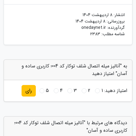
انتشار:
8 اردیبهشت 1404
بروزرسانی:
8 اردیبهشت 1404
گردآورنده:
onedaynet.ir
شناسه مطلب: 2383
به "آنالیز میله اتصال شلف توکار کد 004؛ کاربری ساده و
آسان" امتیاز دهید
امتیاز دهید:
1
2
3
4
5
رای
دیدگاه های مرتبط با "آنالیز میله اتصال شلف توکار کد 004؛
کاربری ساده و آسان"