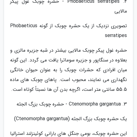
4. Phobaeticus serratipes - حشره چوبک غول پیکر
مالایی
تصویری نزدیک از یک حشره چوبک از گونه Phobaeticus
serratipes
حشره غول پیکر چوبک مالایی بیشتر در شبه جزیره مالزی و
بعلاوه در سنگاپور و جزیره سوماترا یافت می گردد. این گونه
میان افرادی که حشرات چوبک را به عنوان حیوان خانگی
نگهداری می نمایند، محبوب است. پاهای چوبک های ماده
55.5 سانتی متر است، اگرچه بدن آن ها نسبتاً کوتاه است.
3. Ctenomorpha gargantua - حشره چوبک بزرگ الجثه
یک حشره چوبک بزرگ الجثه (Ctenomorpha gargantua)
این حشره چوبک، بومی جنگل های بارانی کوئینزلند استرالیا