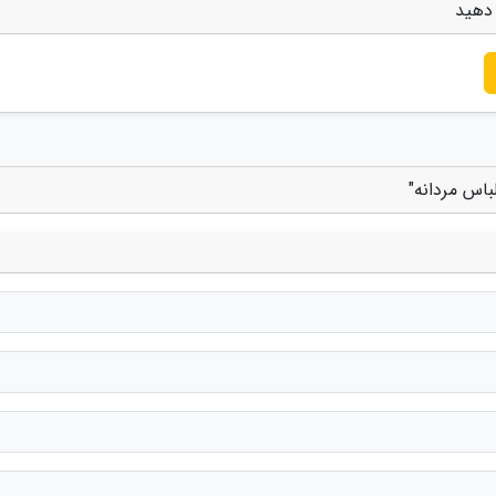
 دهید
باس مردانه"