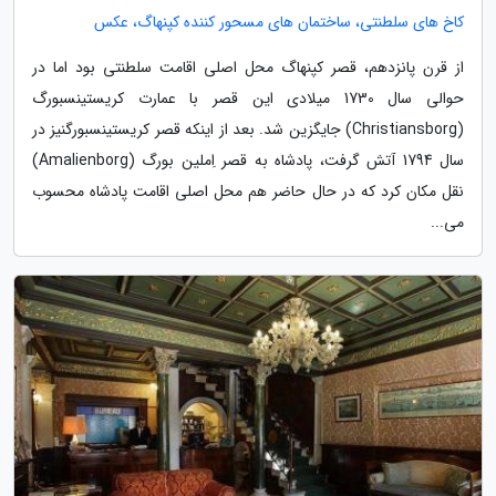
کاخ های سلطنتی، ساختمان های مسحور کننده کپنهاگ، عکس
از قرن پانزدهم، قصر کپنهاگ محل اصلی اقامت سلطنتی بود اما در
حوالی سال 1730 میلادی این قصر با عمارت کریستینسبورگ
(Christiansborg) جایگزین شد. بعد از اینکه قصر کریستینسبورگنیز در
سال 1794 آتش گرفت، پادشاه به قصر اِملین بورگ (Amalienborg)
نقل مکان کرد که در حال حاضر هم محل اصلی اقامت پادشاه محسوب
می...