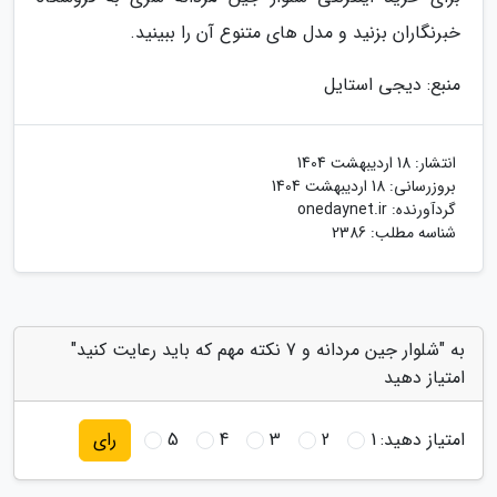
خبرنگاران بزنید و مدل های متنوع آن را ببینید.
منبع: دیجی استایل
انتشار:
18 اردیبهشت 1404
بروزرسانی:
18 اردیبهشت 1404
گردآورنده:
onedaynet.ir
شناسه مطلب: 2386
به "شلوار جین مردانه و 7 نکته مهم که باید رعایت کنید"
امتیاز دهید
امتیاز دهید:
1
2
3
4
5
رای