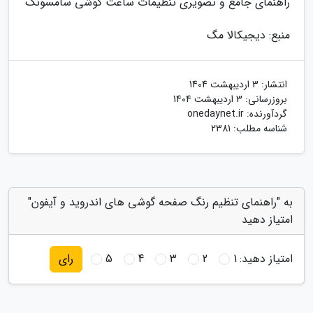
راهنمای جامع و تصویری تنظیمات ساعت گوشی سامسونگ
منبع: دیجیکالا مگ
انتشار:
3 اردیبهشت 1404
بروزرسانی:
3 اردیبهشت 1404
گردآورنده:
onedaynet.ir
شناسه مطلب: 2381
به "راهنمای تنظیم رنگ صفحه گوشی های اندروید و آیفون"
امتیاز دهید
امتیاز دهید:
1
2
3
4
5
رای