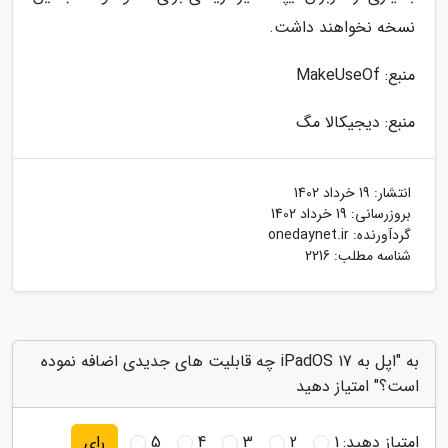
نسخه نخواهند داشت.
منبع: MakeUseOf
منبع: دیجیکالا مگ
انتشار:
19 خرداد 1402
بروزرسانی:
19 خرداد 1402
گردآورنده:
onedaynet.ir
شناسه مطلب: 2216
به "اپل به iPadOS 17 چه قابلیت های جدیدی اضافه نموده
است؟" امتیاز دهید
امتیاز دهید:
1
2
3
4
5
رای