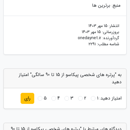
منبع: برترین ها
انتشار:
15 مهر 1403
بروزرسانی:
15 مهر 1403
گردآورنده:
onedaynet.ir
شناسه مطلب: 2291
به "پرتره های شخصی پیکاسو از 15 تا 90 سالگی" امتیاز
دهید
امتیاز دهید:
1
2
3
4
5
رای
دیدگاه های مرتبط با "پرتره های شخصی پیکاسو از 15 تا 90